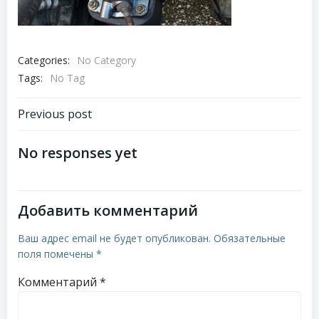
Categories:
No Category
Tags:
No Tag
Навигация
Previous post
по
No responses yet
записям
Добавить комментарий
Ваш адрес email не будет опубликован.
Обязательные
поля помечены
*
Комментарий
*